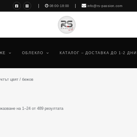
Sorted
08:00-18:00
info@rs-passion.com
by
latest
ЖЕ
ОБЛЕКЛО
КАТАЛОГ – ДОСТАВКА ДО 1-2 ДНИ
ктът цвят / бежов
оказване на 1–24 от 489 резултата