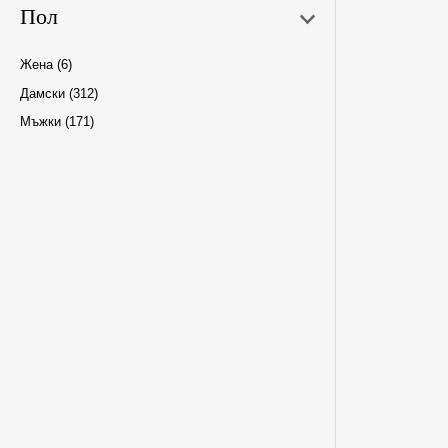
Пол
W25
Жена
(6)
W28
Дамски
(312)
W31
Мъжки
(171)