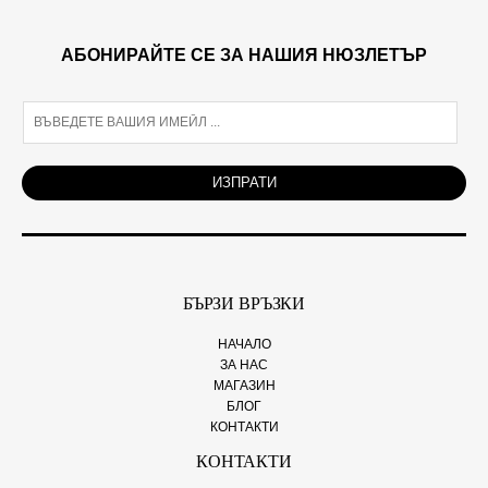
АБОНИРАЙТЕ СЕ ЗА НАШИЯ НЮЗЛЕТЪР
E
m
a
i
ИЗПРАТИ
l
*
БЪРЗИ ВРЪЗКИ
НАЧАЛО
ЗА НАС
МАГАЗИН
БЛОГ
КОНТАКТИ
КОНТАКТИ