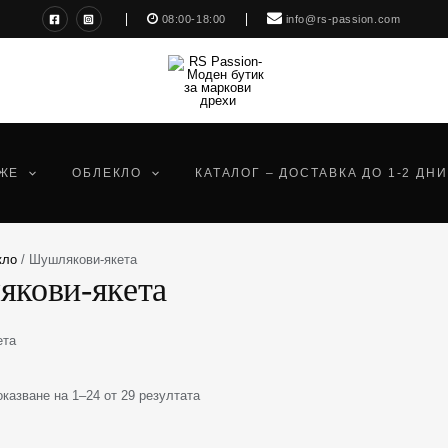
Sorted
08:00-18:00
info@rs-passion.com
by
latest
ЖЕ
ОБЛЕКЛО
КАТАЛОГ – ДОСТАВКА ДО 1-2 ДНИ
кло
/ Шушлякови-якета
кови-якета
ета
оказване на 1–24 от 29 резултата