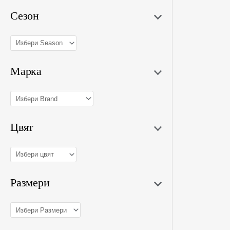
Сезон
Марка
N
Цвят
S
Размери
M
XL
XS