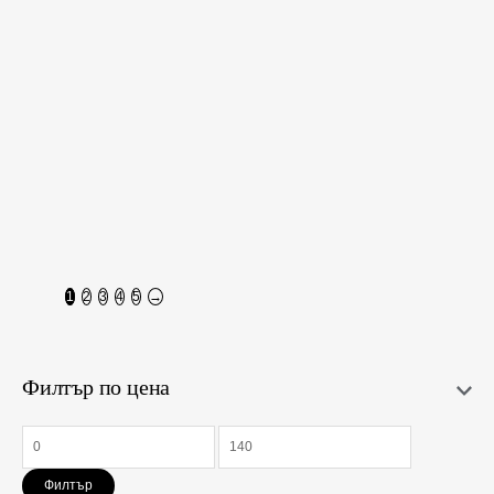
Calvin Klein Jeans
Calvin Klein Jeans
Бански Жени
Бански Жени
54,00
€
54,00
€
(105,61 лв.)
(105,61 лв.)
53,76
€
53,76
€
(105,15 лв.)
(105,15 лв.)
L
S
M
XS
L
S
M
XL
1
2
3
4
5
→
Филтър по цена
Филтър