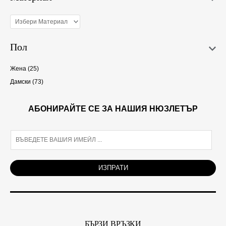
Пол
Жена
(25)
Дамски
(73)
АБОНИРАЙТЕ СЕ ЗА НАШИЯ НЮЗЛЕТЪР
E
m
a
i
ИЗПРАТИ
l
*
БЪРЗИ ВРЪЗКИ