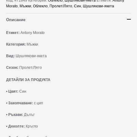
Код:
471849
Категории:
Облекло
,
Шушлякови-якета
Етикети:
Antony
Morato
,
Мъжки
,
Облекло
,
Пролет/Лято
,
Син
,
Шушлякови-якета
Описание
Етикет:
Antony Morato
Категория:
Мъжки
Вид:
Шушлякови-якета
Сезон:
Пролет/Лято
ДЕТАЙЛИ ЗА ПРОДУКТА
•
Цвят:
Син
•
Закопчаване:
с цип
•
Ръкави:
Дълъг
•
Деколте:
Кръгло