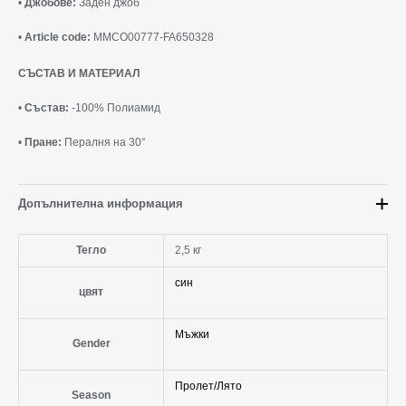
•
Джобове:
Заден джоб
•
Article code:
MMCO00777-FA650328
СЪСТАВ И МАТЕРИАЛ
•
Състав:
-100% Полиамид
•
Пране:
Пералня на 30°
Допълнителна информация
Тегло
2,5 кг
син
цвят
Мъжки
Gender
Пролет/Лято
Season