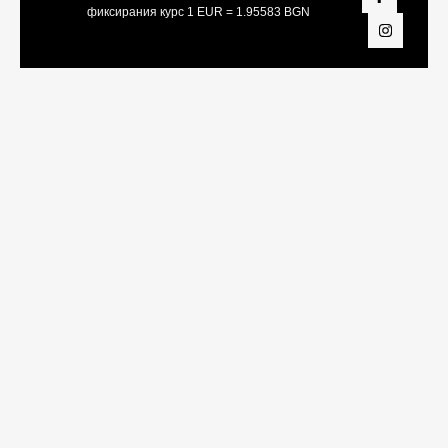
фиксирания курс 1 EUR = 1.95583 BGN
Share On:
Facebook
Twitter
LinkedIn
Viber
Telegram
WhatsApp
Snapchat
Pinterest
Tumblr
Vk
Reddit
Xing
Yahoo
Pocket
Weibo