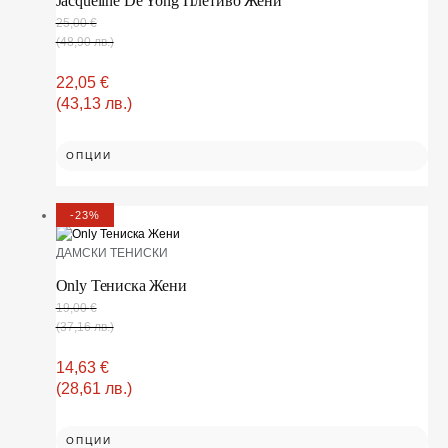
Jacqueline De Yong Плетиво Жени
25,00
€
(48,90 лв.)
22,05
€
(43,13 лв.)
ОПЦИИ
-23%
ДАМСКИ ТЕНИСКИ
Only Тениска Жени
19,00
€
(37,16 лв.)
14,63
€
(28,61 лв.)
ОПЦИИ