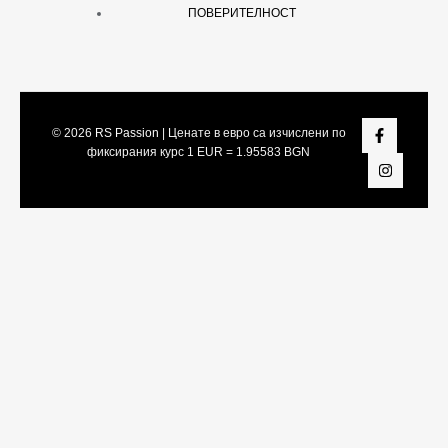
ПОВЕРИТЕЛНОСТ
© 2026
RS Passion
| Ценате в евро са изчислени по
фиксирания курс 1 EUR = 1.95583 BGN
Share On:
Facebook
Twitter
LinkedIn
Viber
Telegram
WhatsApp
Snapchat
Pinterest