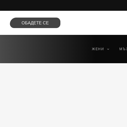
Преминете
към
съдържанието
ОБАДЕТЕ СЕ
ЖЕНИ
МЪ