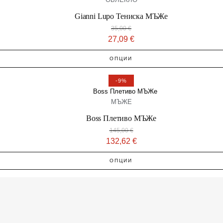
Gianni Lupo Тениска МЪЖe
35,00
€
27,09
€
ОПЦИИ
-9%
МЪЖЕ
Boss Плетиво МЪЖe
145,00
€
132,62
€
ОПЦИИ