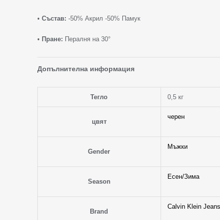
•
Състав:
-50% Акрил -50% Памук
•
Пране:
Пералня на 30°
Допълнителна информация
Тегло
0,5 кг
черен
цвят
Мъжки
Gender
Есен/Зима
Season
Calvin Klein Jean
Brand