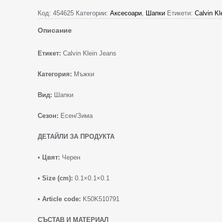
Код:
454625
Категории:
Аксесоари
,
Шапки
Етикети:
Calvin Kl
Описание
Етикет:
Calvin Klein Jeans
Категория:
Мъжки
Вид:
Шапки
Сезон:
Есен/Зима
ДЕТАЙЛИ ЗА ПРОДУКТА
•
Цвят:
Черен
•
Size (cm):
0.1×0.1×0.1
•
Article code:
K50K510791
СЪСТАВ И МАТЕРИАЛ