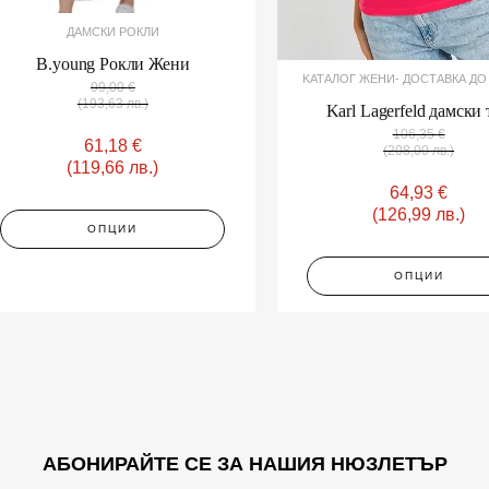
page
page
ДАМСКИ РОКЛИ
B.young Рокли Жени
KАТАЛОГ ЖЕНИ- ДОСТАВКА ДО 
99,00
€
(193,63 лв.)
Karl Lagerfeld дамски
106,35
€
61,18
€
(208,00 лв.)
(119,66 лв.)
64,93
€
(126,99 лв.)
ОПЦИИ
ОПЦИИ
АБОНИРАЙТЕ СЕ ЗА НАШИЯ НЮЗЛЕТЪР