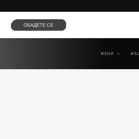
Преминете
към
съдържанието
ОБАДЕТЕ СЕ
ЖЕНИ
МЪ