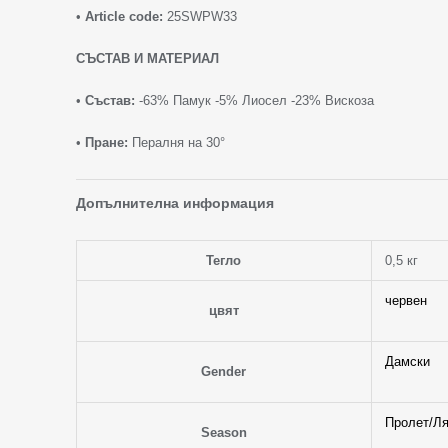
•
Article code:
25SWPW33
СЪСТАВ И МАТЕРИАЛ
•
Състав:
-63% Памук -5% Лиосел -23% Вискоза
•
Пране:
Пералня на 30°
Допълнителна информация
Тегло
0,5 кг
червен
цвят
Дамски
Gender
Пролет/Ля
Season