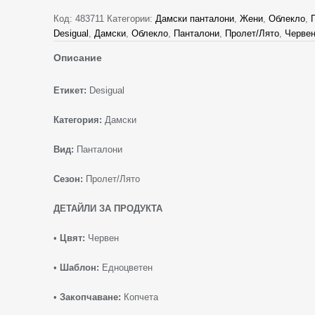
Код:
483711
Категории:
Дамски панталони
,
Жени
,
Облекло
,
Desigual
,
Дамски
,
Облекло
,
Панталони
,
Пролет/Лято
,
Черве
Описание
Етикет:
Desigual
Категория:
Дамски
Вид:
Панталони
Сезон:
Пролет/Лято
ДЕТАЙЛИ ЗА ПРОДУКТА
•
Цвят:
Червен
•
Шаблон:
Едноцветен
•
Закопчаване:
Копчета