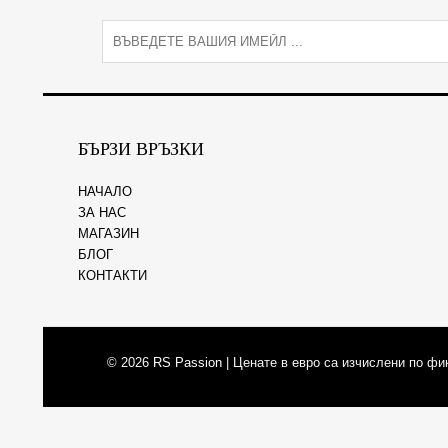
E
m
a
i
l
*
БЪРЗИ ВРЪЗКИ
НАЧАЛО
ЗА НАС
МАГАЗИН
БЛОГ
КОНТАКТИ
© 2026
RS Passion
| Ценате в евро са изчислени по фи