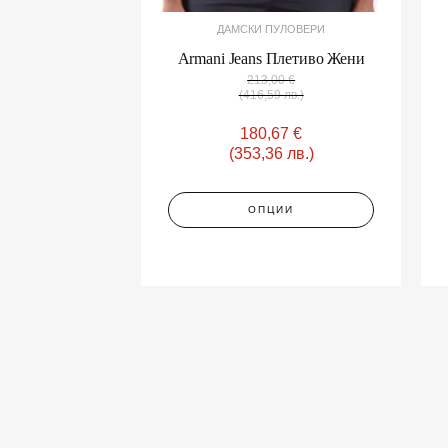
page
ДАМСКИ ПУЛОВЕРИ
Armani Jeans Плетиво Жени
213,00
€
(416,59 лв.)
180,67
€
(353,36 лв.)
ОПЦИИ