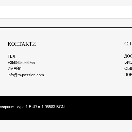
СЛ
КОНТАКТИ
ДО
ТЕЛ:
БИС
+359895936955
ОБ
ИМЕЙЛ:
ПО
info@rs-passion.com
ксирания курс 1 EUR = 1.95583 BGN