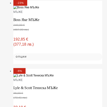
-23%
МЪЖЕ
Boss Яке МЪЖe
249,00
€
(487,00 лв.)
192,85
€
(377,18 лв.)
ОПЦИИ
-8%
МЪЖЕ
Lyle & Scott Тениска МЪЖe
36,00
€
(70,41 лв.)