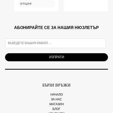
ОПЦИИ
АБОНИРАЙТЕ СЕ ЗА НАШИЯ НЮЗЛЕТЪР
E
m
a
i
ИЗПРАТИ
l
*
БЪРЗИ ВРЪЗКИ
НАЧАЛО
ЗА НАС
МАГАЗИН
БЛОГ