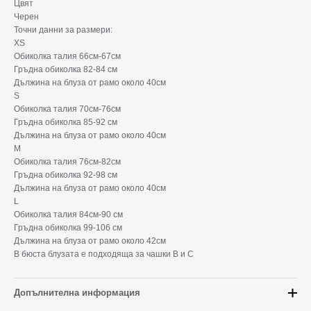
Цвят
Черен
Точни данни за размери:
XS
Обиколка талия 66см-67см
Гръдна обиколка 82-84 см
Дължина на блуза от рамо около 40см
S
Обиколка талия 70см-76см
Гръдна обиколка 85-92 см
Дължина на блуза от рамо около 40см
М
Обиколка талия 76см-82см
Гръдна обиколка 92-98 см
Дължина на блуза от рамо около 40см
L
Обиколка талия 84см-90 см
Гръдна обиколка 99-106 см
Дължина на блуза от рамо около 42см
В бюста блузата е подходяща за чашки B и C
Допълнителна информация