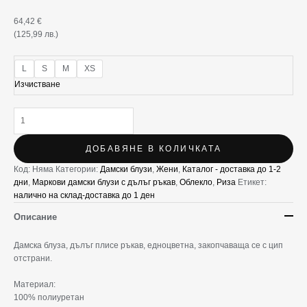
64,42
€
(125,99 лв.)
L
S
M
XS
Изчистване
ДОБАВЯНЕ В КОЛИЧКАТА
Код:
Няма
Категории:
Дамски блузи
,
Жени
,
Каталог - доставка до 1-2
дни
,
Маркови дамски блузи с дълъг ръкав
,
Облекло
,
Риза
Етикет:
налично на склад-доставка до 1 ден
Описание
Дамска блуза, дълъг плисе ръкав, едноцветна, закопчаваща се с цип
отстрани.
Материал:
100% полиуретан