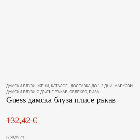
Original
Текущата
количество
ДАМСКИ БЛУЗИ
,
ЖЕНИ
,
КАТАЛОГ - ДОСТАВКА ДО 1-2 ДНИ
,
МАРКОВИ
price
цена
за
ДАМСКИ БЛУЗИ С ДЪЛЪГ РЪКАВ
,
ОБЛЕКЛО
,
РИЗА
was:
е:
Guess
Guess дамска блуза плисе ръкав
132,42 €(258,99
64,42 €(125,99
дамска
лв.).
лв.).
блуза
плисе
132,42
€
ръкав
(258,99 лв.)