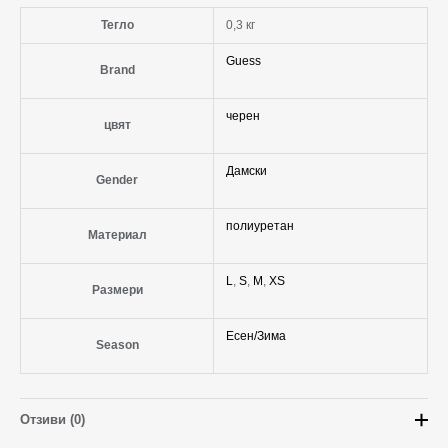
Тегло
0,3 кг
Guess
Brand
черен
цвят
Дамски
Gender
полиуретан
Материал
L
,
S
,
M
,
XS
Размери
Есен/Зима
Season
Отзиви (0)