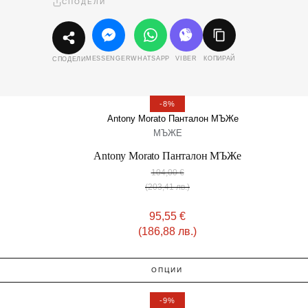
СПОДЕЛИ
MESSENGER
WHATSAPP
VIBER
КОПИРАЙ
СПОДЕЛИ
-8%
МЪЖЕ
Antony Morato Панталон МЪЖe
104,00
€
(203,41 лв.)
95,55
€
(186,88 лв.)
ОПЦИИ
-9%