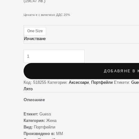
(156,47 лв.)
Цената е с включено ДДС 20%
One Size
Изчистване
ДОБАВЯНЕ В 
Код:
518255
Категории:
Аксесоари
,
Портфейли
Етикети:
Gue
Лято
Описание
Етикет:
Guess
Категория:
Жена
Вид:
Портфейли
Произведено в:
MM