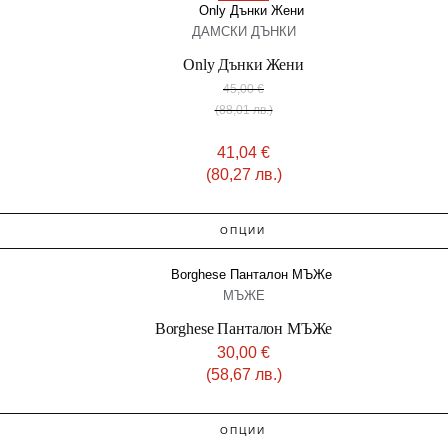
ДАМСКИ ДЪНКИ
Only Дънки Жени
45,00
€
(88,01 лв.)
41,04
€
(80,27 лв.)
ОПЦИИ
МЪЖЕ
Borghese Панталон МЪЖe
30,00
€
(58,67 лв.)
ОПЦИИ