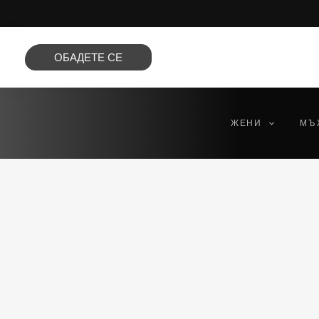
Преминете
към
съдържанието
ОБАДЕТЕ СЕ
ЖЕНИ
МЪ