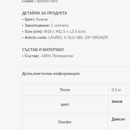
Сезон:
Пролет/Лято
ДЕТАЙЛИ ЗА ПРОДУКТА
•
Цвят:
Бежов
•
Закопчаване:
С копчета
•
Size (cm):
W18 x H11.5 x L3.5 (cm)
•
Article code:
LAUREL II SLG DBL ZIP ORGNZR
СЪСТАВ И МАТЕРИАЛ
•
Състав:
-100% Полиуретан
Допълнителна информация
Тегло
0,5 кг
бежов
цвят
Дамски
Gender