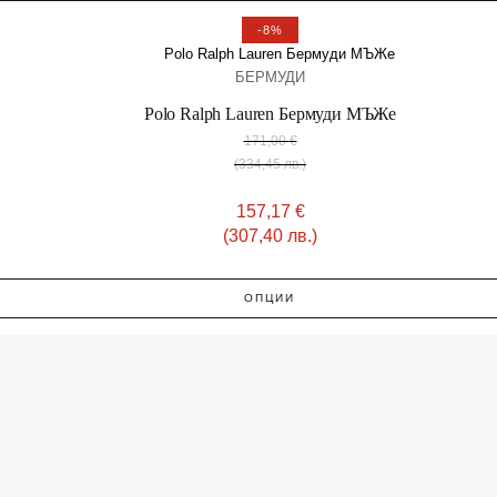
-8%
БЕРМУДИ
Polo Ralph Lauren Бермуди МЪЖe
171,00
€
(334,45 лв.)
157,17
€
(307,40 лв.)
ОПЦИИ