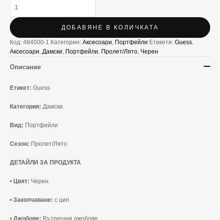
ДОБАВЯНЕ В КОЛИЧКАТА
Код:
484000-1
Категории:
Аксесоари
,
Портфейли
Етикети:
Guess
,
Аксесоари
,
Дамски
,
Портфейли
,
Пролет/Лято
,
Черен
Описание
Етикет:
Guess
Категория:
Дамски
Вид:
Портфейли
Сезон:
Пролет/Лято
ДЕТАЙЛИ ЗА ПРОДУКТА
•
Цвят:
Черен
•
Закопчаване:
с цип
•
Джобове:
Вътрешни джобове