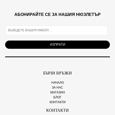
АБОНИРАЙТЕ СЕ ЗА НАШИЯ НЮЗЛЕТЪР
E
m
a
i
ИЗПРАТИ
l
*
БЪРЗИ ВРЪЗКИ
НАЧАЛО
ЗА НАС
МАГАЗИН
БЛОГ
КОНТАКТИ
КОНТАКТИ