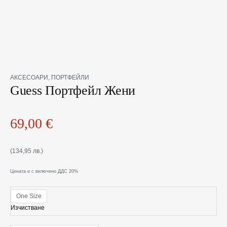
количество
АКСЕСОАРИ
,
ПОРТФЕЙЛИ
за
Guess Портфейл Жени
Guess
Портфейл
Жени
69,00
€
(134,95 лв.)
Цената е с включено ДДС 20%
One Size
Изчистване