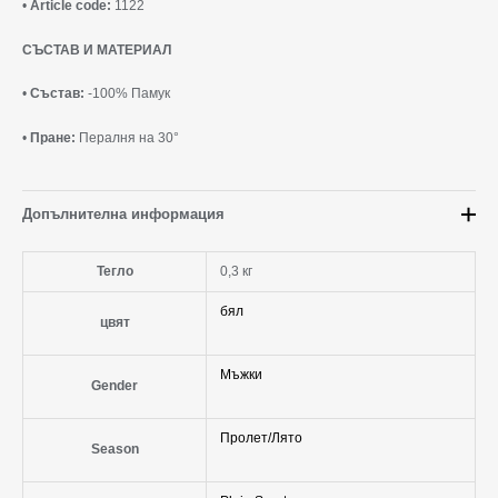
•
Article code:
1122
СЪСТАВ И МАТЕРИАЛ
•
Състав:
-100% Памук
•
Пране:
Пералня на 30°
Допълнителна информация
Тегло
0,3 кг
бял
цвят
Мъжки
Gender
Пролет/Лято
Season