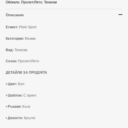
Облекло
,
Пролет/Лято
,
Тениски
Описание
Етикет:
Plein Sport
Категория:
Мъжки
Вид:
Тениски
Сезон:
Пролет/Лято
ДЕТАЙЛИ ЗА ПРОДУКТА
•
Цвят:
Бял
•
Шаблон:
С принт
•
Ръкави:
Къси
•
Деколте:
Кръгло