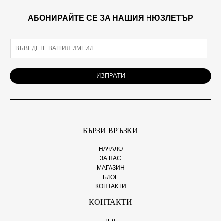
АБОНИРАЙТЕ СЕ ЗА НАШИЯ НЮЗЛЕТЪР
E
m
a
i
ИЗПРАТИ
l
*
БЪРЗИ ВРЪЗКИ
НАЧАЛО
ЗА НАС
МАГАЗИН
БЛОГ
КОНТАКТИ
КОНТАКТИ
ТЕЛ: