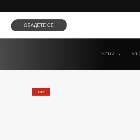
Преминете
към
съдържанието
ОБАДЕТЕ СЕ
ЖЕНИ
МЪ
-44%