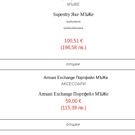
МЪЖЕ
Superdry Яке МЪЖe
125,00
€
(244,48 лв.)
100,51
€
(196,58 лв.)
ОПЦИИ
АКСЕСОАРИ
Armani Exchange Портфейл МЪЖe
59,00
€
(115,39 лв.)
ОПЦИИ