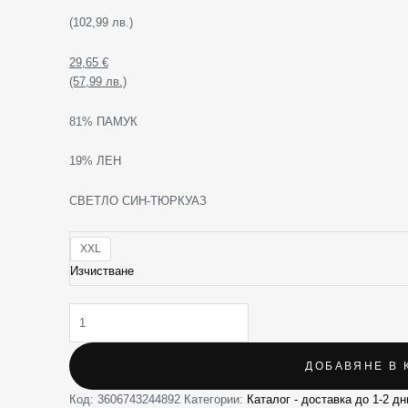
(102,99 лв.)
29,65
€
(57,99 лв.)
81% ПАМУК
19% ЛЕН
СВЕТЛО СИН-ТЮРКУАЗ
XXL
Изчистване
ДОБАВЯНЕ В 
Код:
3606743244892
Категории:
Каталог - доставка до 1-2 дн