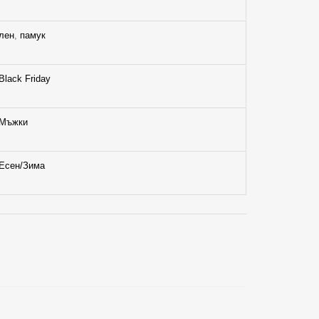
лен
,
памук
Black Friday
Мъжки
Есен/Зима