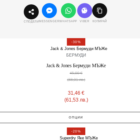
MESSENGER
WHATSAPP
VIBER
КОПИРАЙ
СПОДЕЛИ
-30%
БЕРМУДИ
Jack & Jones Бермуди МЪЖe
45,00
€
(88,01 лв.)
31,46
€
(61,53 лв.)
ОПЦИИ
-20%