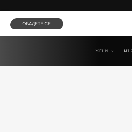
Преминете
към
съдържанието
ОБАДЕТЕ СЕ
ЖЕНИ
МЪ