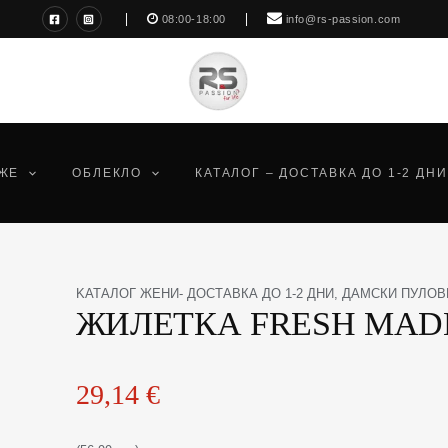
08:00-18:00
info@rs-passion.com
ЖЕ
ОБЛЕКЛО
КАТАЛОГ – ДОСТАВКА ДО 1-2 ДНИ
количество
KАТАЛОГ ЖЕНИ- ДОСТАВКА ДО 1-2 ДНИ
,
ДАМСКИ ПУЛОВ
ЖИЛЕТКА FRESH MAD
за
ЖИЛЕТКА
FRESH
MADE
29,14
€