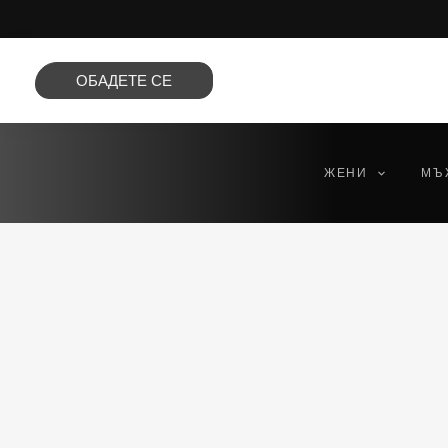
Преминете
към
съдържанието
ОБАДЕТЕ СЕ
ЖЕНИ
МЪ