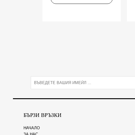
E
m
a
i
l
*
БЪРЗИ ВРЪЗКИ
НАЧАЛО
ЗА НАС