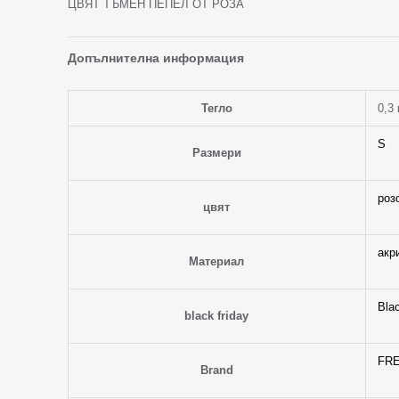
ЦВЯТ ТЪМЕН ПЕПЕЛ ОТ РОЗА
Допълнителна информация
Тегло
0,3 
S
Размери
роз
цвят
акр
Материал
Bla
black friday
FR
Brand