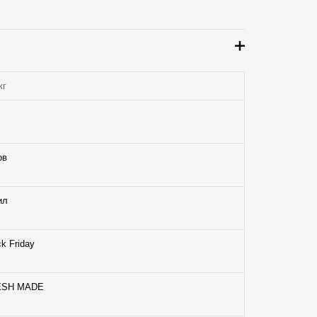
кг
ов
ил
ck Friday
ESH MADE