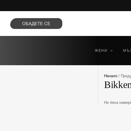
Преминете
към
съдържанието
ОБАДЕТЕ СЕ
ЖЕНИ
МЪ
Начало
/ Проду
Bikke
Не бяха намере