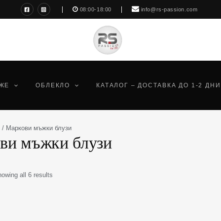
Sorted
08:00-18:00
info@rs-passion.com
by
latest
ЖЕ
ОБЛЕКЛО
КАТАЛОГ – ДОСТАВКА ДО 1-2 ДНИ
/ Маркови мъжки блузи
ви мъжки блузи
owing all 6 results