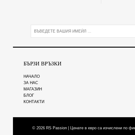
E
m
a
i
l
*
БЪРЗИ ВРЪЗКИ
НАЧАЛО
ЗА НАС
МАГАЗИН
БЛОГ
КОНТАКТИ
© 2026
RS Passion
| Ценате в евро са изчислени по фи