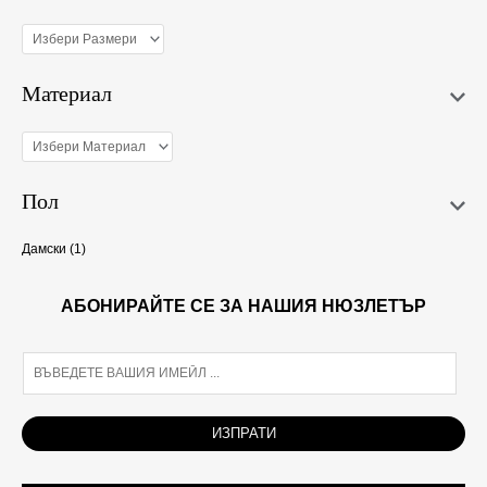
Материал
Пол
Дамски
(1)
АБОНИРАЙТЕ СЕ ЗА НАШИЯ НЮЗЛЕТЪР
E
m
a
i
ИЗПРАТИ
l
*