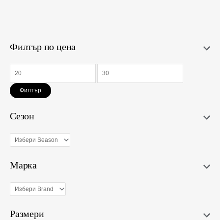
M/L
Филтър по цена
Филтър
Сезон
Марка
Размери