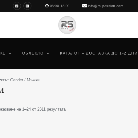
Sorted
08:00-18:00
info@rs-passion.com
by
latest
ЖЕ
ОБЛЕКЛО
КАТАЛОГ – ДОСТАВКА ДО 1-2 ДНИ
уктът Gender / Мъжки
и
оказване на 1–24 от 2311 резултата