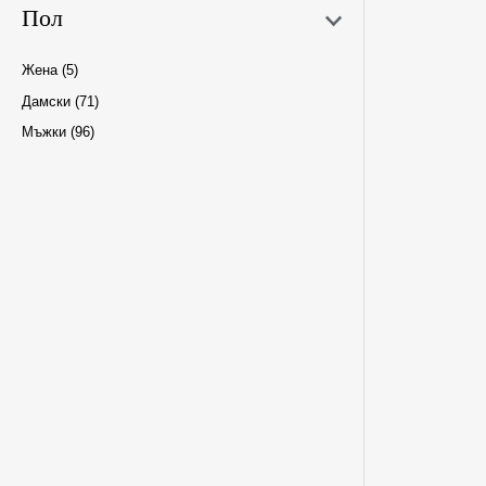
Пол
Жена
(5)
Дамски
(71)
Мъжки
(96)
W24
W26
W29
W32