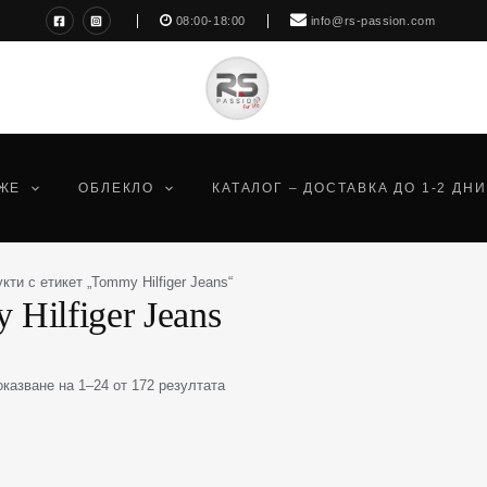
Sorted
08:00-18:00
info@rs-passion.com
by
latest
ЖЕ
ОБЛЕКЛО
КАТАЛОГ – ДОСТАВКА ДО 1-2 ДНИ
кти с етикет „Tommy Hilfiger Jeans“
Hilfiger Jeans
оказване на 1–24 от 172 резултата