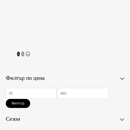
Guess Блузи Жени
Only Риза
104,00
€
45,00
€
(203,41 лв.)
(88,01 лв.)
79,36
€
29,45
€
(155,21 лв.)
(57,60 лв.)
S
L
S
M
1
2
→
Филтър по цена
Филтър
Сезон