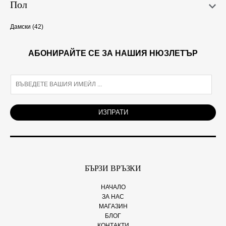
Пол
Дамски
(42)
АБОНИРАЙТЕ СЕ ЗА НАШИЯ НЮЗЛЕТЪР
E
m
a
i
ИЗПРАТИ
l
*
БЪРЗИ ВРЪЗКИ
НАЧАЛО
ЗА НАС
МАГАЗИН
БЛОГ
КОНТАКТИ