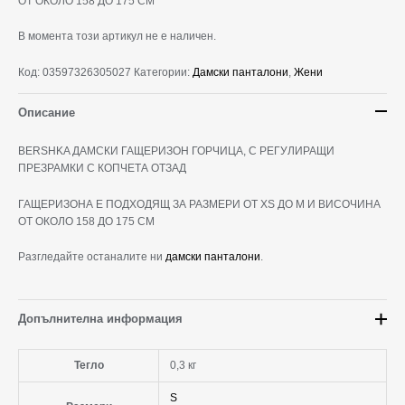
ОТ ОКОЛО 158 ДО 175 СМ
В момента този артикул не е наличен.
Код:
03597326305027
Категории:
Дамски панталони
,
Жени
Описание
BERSHKA ДАМСКИ ГАЩЕРИЗОН ГОРЧИЦА, С РЕГУЛИРАЩИ
ПРЕЗРАМКИ С КОПЧЕТА ОТЗАД
ГАЩЕРИЗОНА Е ПОДХОДЯЩ ЗА РАЗМЕРИ ОТ XS ДО М И ВИСОЧИНА
ОТ ОКОЛО 158 ДО 175 СМ
Разгледайте останалите ни
дамски панталони
.
Допълнителна информация
Тегло
0,3 кг
S