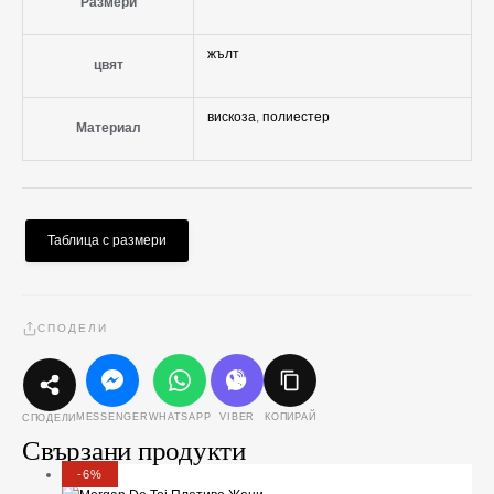
Размери
жълт
цвят
вискоза
,
полиестер
Материал
Таблица с размери
СПОДЕЛИ
MESSENGER
WHATSAPP
VIBER
КОПИРАЙ
СПОДЕЛИ
Свързани продукти
-6%