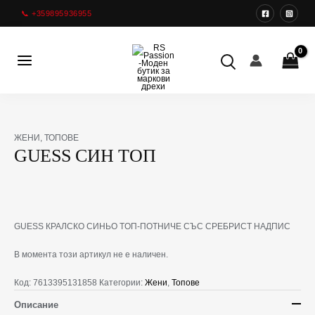
Преминете
📞 +359895936955
към
съдържанието
Main
Menu
ЖЕНИ
,
ТОПОВЕ
GUESS СИН TOП
GUESS КРАЛСКО СИНЬО TOП-ПОТНИЧЕ СЪС СРЕБРИСТ НАДПИС
В момента този артикул не е наличен.
Код:
7613395131858
Категории:
Жени
,
Топове
Описание