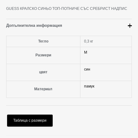
GUESS КРАЛСКО СИНЬО TOП-ПОТНИЧЕ СЪС СРЕБРИСТ НАДПИС
Допълнителна информация
Тегло
0,3 кг
M
Размери
син
цвят
памук
Материал
Таблица с размери