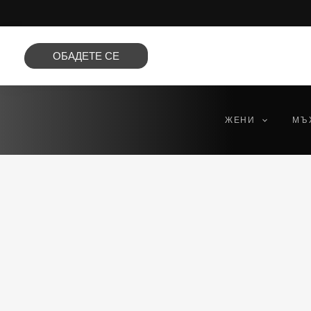
Преминете
към
съдържанието
ОБАДЕТЕ СЕ
ЖЕНИ
МЪ