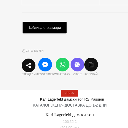
Таблица с размери
СПОДЕЛИ
MESSENGER
WHATSAPP
VIBER
КОПИРАЙ
СПОДЕЛИ
-39%
KАТАЛОГ ЖЕНИ- ДОСТАВКА ДО 1-2 ДНИ
Karl Lagerfeld дамски топ
106,35
€
(208,00 лв.)