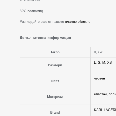
18% еластан
82% полиамид
Разгледайте още от нашето
плажно облекло
Допълнителна информация
Тегло
0,3 кг
L
,
S
,
M
,
XS
Размери
червен
цвят
еластан
,
пол
Материал
KARL LAGER
Brand