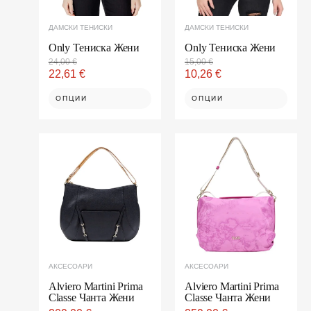
chosen
chosen
on
on
ДАМСКИ ТЕНИСКИ
ДАМСКИ ТЕНИСКИ
the
the
product
product
Only Тениска Жени
Only Тениска Жени
page
page
24,00
€
15,00
€
22,61
€
10,26
€
ОПЦИИ
ОПЦИИ
This
This
product
product
has
has
multiple
multiple
variants.
variants.
The
The
options
options
may
may
be
be
chosen
chosen
АКСЕСОАРИ
АКСЕСОАРИ
on
on
the
the
Alviero Martini Prima
Alviero Martini Prima
Classe Чанта Жени
Classe Чанта Жени
product
product
page
page