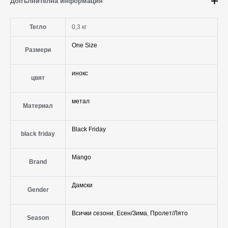
Допълнителна информация
Тегло
0,3 кг
One Size
Размери
инокс
цвят
метал
Материал
Black Friday
black friday
Mango
Brand
Дамски
Gender
Всички сезони
,
Есен/Зима
,
Пролет/Лято
Season