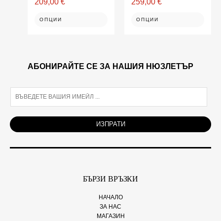
209,00
€
259,00
€
ОПЦИИ
ОПЦИИ
АБОНИРАЙТЕ СЕ ЗА НАШИЯ НЮЗЛЕТЪР
E
m
a
i
ИЗПРАТИ
l
*
БЪРЗИ ВРЪЗКИ
НАЧАЛО
ЗА НАС
МАГАЗИН