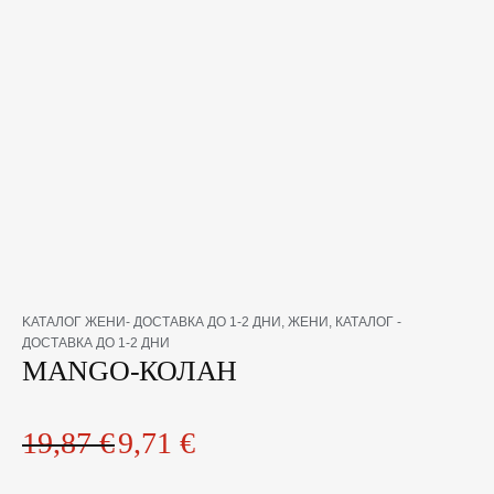
количество
Original
Текущата
KАТАЛОГ ЖЕНИ- ДОСТАВКА ДО 1-2 ДНИ
,
ЖЕНИ
,
КАТАЛОГ -
за
price
цена
ДОСТАВКА ДО 1-2 ДНИ
MANGO-
MANGO-КОЛАН
was:
е:
КОЛАН
19,87 €.
9,71 €.
19,87
€
9,71
€