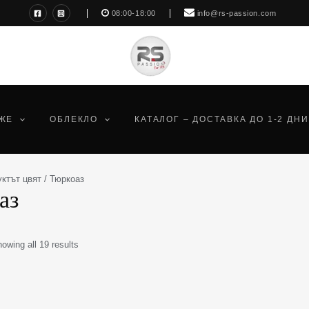
Sorted
08:00-18:00
info@rs-passion.com
by
latest
ЖЕ
ОБЛЕКЛО
КАТАЛОГ – ДОСТАВКА ДО 1-2 ДНИ
ктът цвят / Тюркоаз
аз
owing all 19 results