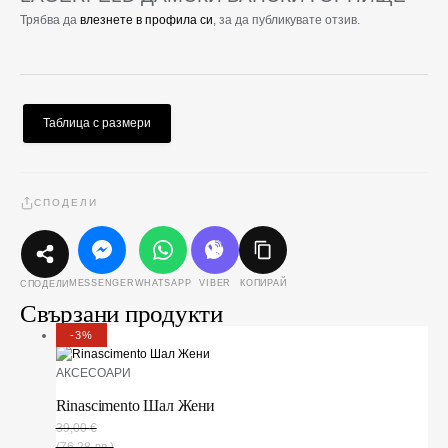
Трябва да
влезнете в профила си
, за да публикувате отзив.
Таблица с размери
СПОДЕЛИ
MESSENGER
WHATSAPP
VIBER
КОПИРАЙ
СПОДЕЛИ
Свързани продукти
-3%
АКСЕСОАРИ
Rinascimento Шал Жени
39,00
€
(76,28 лв.)