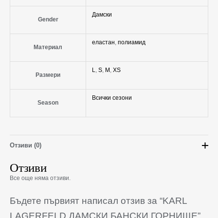
Дамски
Gender
еластан
,
полиамид
Материал
L
,
S
,
M
,
XS
Размери
Всички сезони
Season
Отзиви (0)
Отзиви
Все още няма отзиви.
Бъдете първият написал отзив за “KARL
LAGERFELD ДАМСКИ БАНСКИ ГОРНИЩЕ”