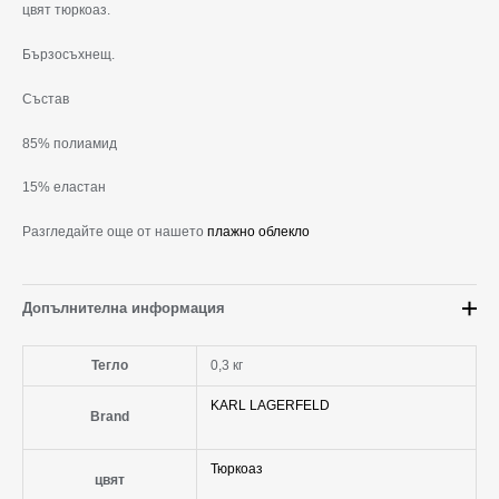
цвят тюркоаз.
Бързосъхнещ.
Състав
85% полиамид
15% еластан
Разгледайте още от нашето
плажно облекло
Допълнителна информация
Тегло
0,3 кг
KARL LAGERFELD
Brand
Тюркоаз
цвят