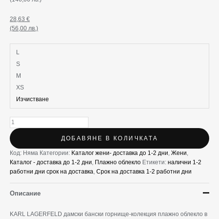
28,63
€
(56,00 лв.)
L
S
M
XS
Изчистване
ДОБАВЯНЕ В КОЛИЧКАТА
Код:
Няма
Категории:
Kаталог жени- доставка до 1-2 дни
,
Жени
,
Каталог - доставка до 1-2 дни
,
Плажно облекло
Етикети:
налични 1-2
работни дни срок на доставка
,
Срок на доставка 1-2 работни дни
Описание
KARL LAGERFELD дамски бански горнище-колекция плажно облекло в