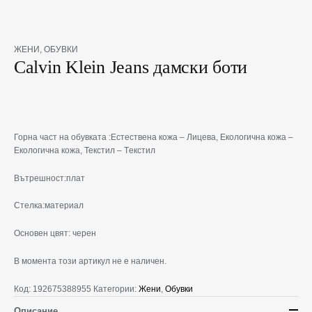
ЖЕНИ
,
ОБУВКИ
Calvin Klein Jeans дамски боти
Горна част на обувката :
Естествена кожа – Лицева, Екологична кожа –
Eкологична кожа, Текстил – Tекстил
Вътрешност:
плат
Стелка:
материал
Основен цвят: черен
В момента този артикул не е наличен.
Код:
192675388955
Категории:
Жени
,
Обувки
Описание