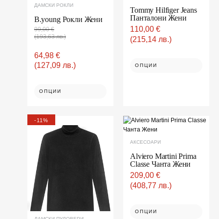
ДАМСКИ РОКЛИ
the
Tommy Hilfiger Jeans
Панталони Жени
product
B.young Рокли Жени
page
110,00
€
99,00
€
(193,63 лв.)
(215,14 лв.)
64,98
€
(127,09 лв.)
ОПЦИИ
ОПЦИИ
Original
Текущата
This
This
-11%
price
цена
product
product
was:
е:
has
173,00 €(338,36
154,09 €(301,37
multiple
has
АКСЕСОАРИ
лв.).
лв.).
variants.
multiple
The
Alviero Martini Prima
variants.
options
may
Classe Чанта Жени
The
be
209,00
€
options
chosen
on
may
(408,77 лв.)
the
be
product
page
chosen
ОПЦИИ
on
ДАМСКИ ПУЛОВЕРИ