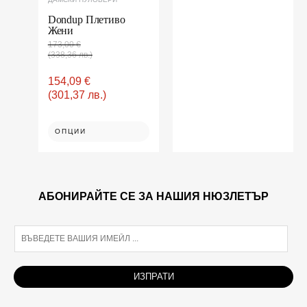
the
product
Dondup Плетиво
Жени
page
173,00
€
(338,36 лв.)
154,09
€
(301,37 лв.)
ОПЦИИ
АБОНИРАЙТЕ СЕ ЗА НАШИЯ НЮЗЛЕТЪР
E
m
a
i
ИЗПРАТИ
l
*