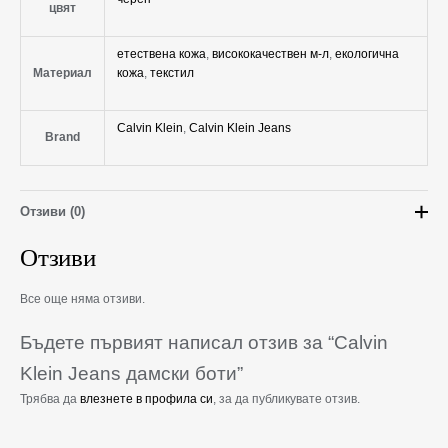
цвят
eтествена кожа
,
висококачествен м-л
,
екологична
Материал
кожа
,
текстил
Calvin Klein
,
Calvin Klein Jeans
Brand
Отзиви (0)
Отзиви
Все още няма отзиви.
Бъдете първият написал отзив за “Calvin
Klein Jeans дамски боти”
Трябва да
влезнете в профила си
, за да публикувате отзив.