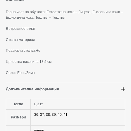
Горна част на обувката:
Естествена кожа – Лицева, Екологична кожа –
Eкологична кожа, Текстил – Tекстил
Вътрешност:
плат
Стелка:
материал
Подвижни стелки:
He
Цялостна височина 18,5 см
Сез
он:
Есен/Зима
Допълнителна информация
Тегло
0,3 кг
36
,
37
,
38
,
39
,
40
,
41
Размери
черен