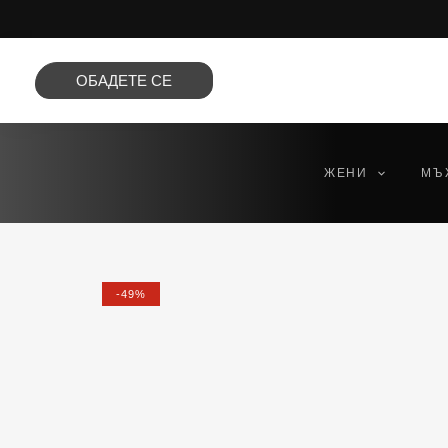
Преминете
към
съдържанието
ОБАДЕТЕ СЕ
ЖЕНИ
МЪ
-49%