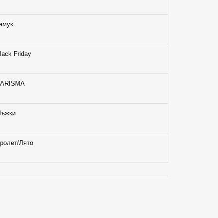
амук
lack Friday
ARISMA
ъжки
ролет/Лято