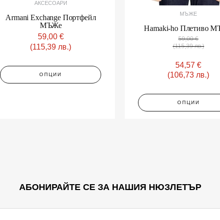
АКСЕСОАРИ
page
МЪЖЕ
Armani Exchange Портфейл
МЪЖe
Hamaki-ho Плетиво 
59,00
€
59,00
€
(115,39 лв.)
(115,39 лв.)
54,57
€
(106,73 лв.)
ОПЦИИ
ОПЦИИ
АБОНИРАЙТЕ СЕ ЗА НАШИЯ НЮЗЛЕТЪР