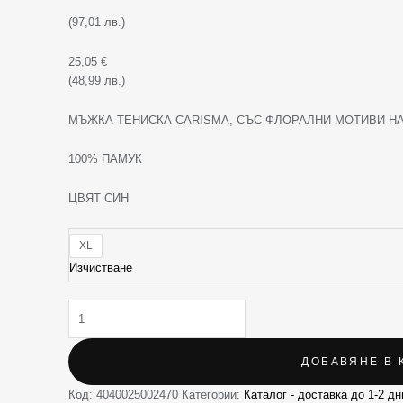
(97,01 лв.)
25,05
€
(48,99 лв.)
МЪЖКА ТЕНИСКА CARISMA, СЪС ФЛОРАЛНИ МОТИВИ НА
100% ПАМУК
ЦВЯТ СИН
XL
Изчистване
ДОБАВЯНЕ В 
Код:
4040025002470
Категории:
Каталог - доставка до 1-2 дн