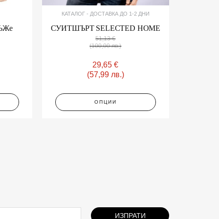
page
КАТАЛОГ - ДОСТАВКА ДО 1-2 ДНИ
МЪЖe
СУИТШЪРТ SELECTED HOME
51,13
€
(100,00 лв.)
29,65
€
(57,99 лв.)
ОПЦИИ
ИЗПРАТИ