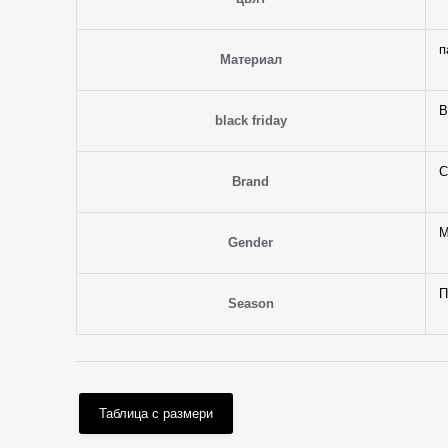
п
Материал
B
black friday
C
Brand
М
Gender
П
Season
Таблица с размери