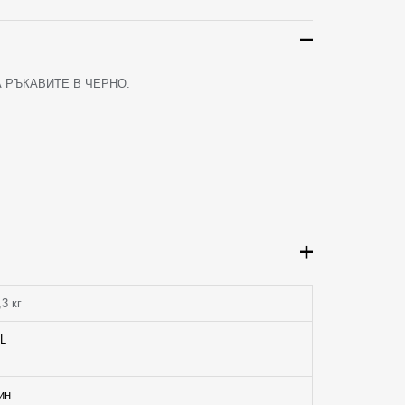
 РЪКАВИТЕ В ЧЕРНО.
,3 кг
L
ин