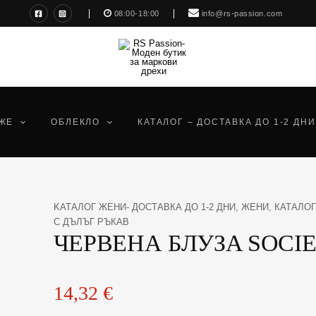
08:00-18:00
info@rs-passion.com
ЖЕ
ОБЛЕКЛО
КАТАЛОГ – ДОСТАВКА ДО 1-2 ДНИ
количество
KАТАЛОГ ЖЕНИ- ДОСТАВКА ДО 1-2 ДНИ
,
ЖЕНИ
,
КАТАЛОГ
за
С ДЪЛЪГ РЪКАВ
ЧЕРВЕНА БЛУЗA SOCIE
ЧЕРВЕНА
БЛУЗA
SOCIETY
8
14,32
€