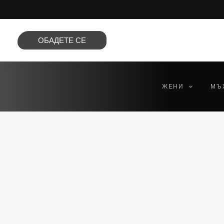
Преминете
към
съдържанието
ОБАДЕТЕ СЕ
ЖЕНИ
МЪ