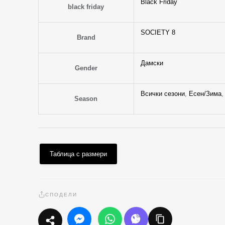
Black Friday
black friday
SOCIETY 8
Brand
Дамски
Gender
Всички сезони
,
Есен/Зима
Season
Таблица с размери
СПОДЕЛИ