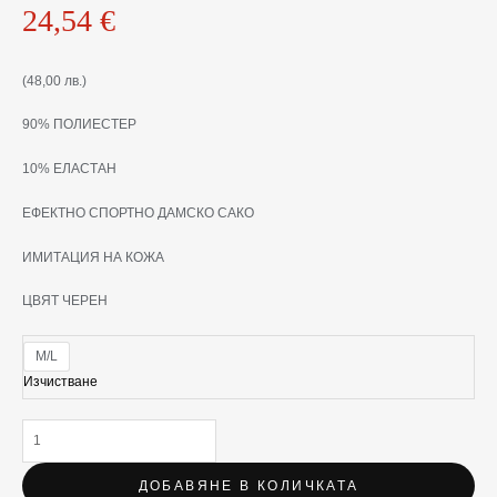
BOHEME
24,54
€
(48,00 лв.)
90% ПОЛИЕСТЕР
10% ЕЛАСТАН
ЕФЕКТНО СПОРТНО ДАМСКО САКО
ИМИТАЦИЯ НА КОЖА
ЦВЯТ ЧЕРЕН
M/L
Изчистване
ДОБАВЯНЕ В КОЛИЧКАТА