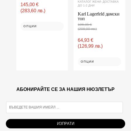
KАТАЛОГ ЖЕНИ- ДОСТАВКА
page
145,00
€
ДО 1-2 ДНИ
(283,60 лв.)
Karl Lagerfeld дамски
топ
106,35
€
ОПЦИИ
(208,00 лв.)
64,93
€
(126,99 лв.)
ОПЦИИ
АБОНИРАЙТЕ СЕ ЗА НАШИЯ НЮЗЛЕТЪР
E
m
a
i
ИЗПРАТИ
l