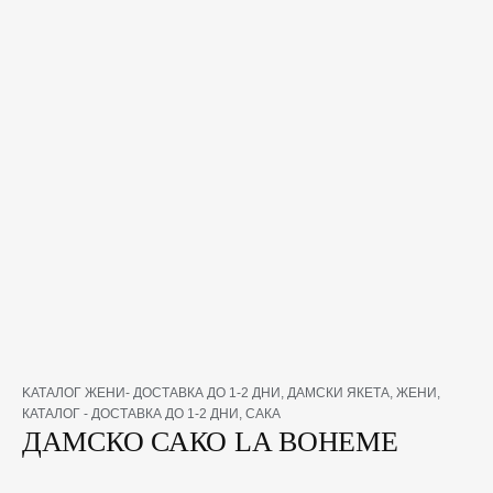
количество
KАТАЛОГ ЖЕНИ- ДОСТАВКА ДО 1-2 ДНИ
,
ДАМСКИ ЯКЕТА
,
ЖЕНИ
,
за
КАТАЛОГ - ДОСТАВКА ДО 1-2 ДНИ
,
САКА
ДАМСКО
ДАМСКО САКО LA BOHEME
САКО
LA