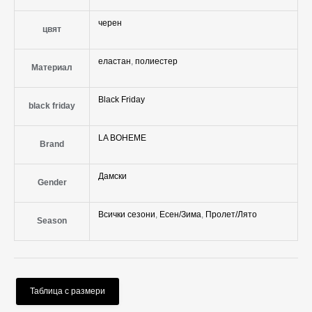
черен
цвят
еластан
,
полиестер
Материал
Black Friday
black friday
LA BOHEME
Brand
Дамски
Gender
Всички сезони
,
Есен/Зима
,
Пролет/Лято
Season
Таблица с размери