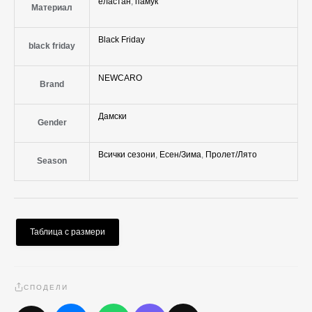
еластан
,
памук
Материал
Black Friday
black friday
NEWCARO
Brand
Дамски
Gender
Всички сезони
,
Есен/Зима
,
Пролет/Лято
Season
Таблица с размери
СПОДЕЛИ