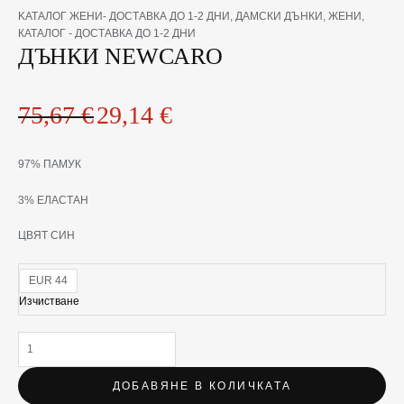
количество
Original
Текущата
KАТАЛОГ ЖЕНИ- ДОСТАВКА ДО 1-2 ДНИ
,
ДАМСКИ ДЪНКИ
,
ЖЕНИ
,
за
price
цена
КАТАЛОГ - ДОСТАВКА ДО 1-2 ДНИ
ДЪНКИ
ДЪНКИ NEWCARO
was:
е:
NEWCARO
75,67 €.
29,14 €.
75,67
€
29,14
€
97% ПАМУК
3% ЕЛАСТАН
ЦВЯТ СИН
EUR 44
Изчистване
ДОБАВЯНЕ В КОЛИЧКАТА