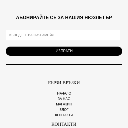
АБОНИРАЙТЕ СЕ ЗА НАШИЯ НЮЗЛЕТЪР
E
m
a
i
ИЗПРАТИ
l
*
БЪРЗИ ВРЪЗКИ
НАЧАЛО
ЗА НАС
МАГАЗИН
БЛОГ
КОНТАКТИ
КОНТАКТИ