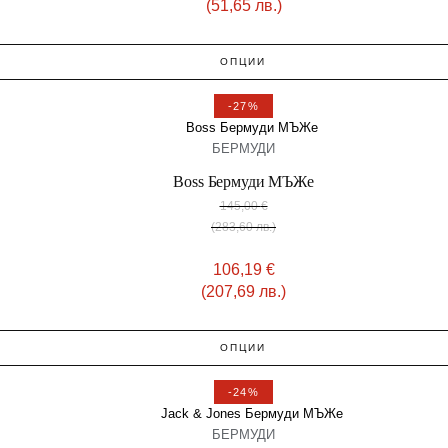
(51,65 лв.)
ОПЦИИ
-27%
БЕРМУДИ
Boss Бермуди МЪЖe
145,00
€
(283,60 лв.)
106,19
€
(207,69 лв.)
ОПЦИИ
-24%
БЕРМУДИ