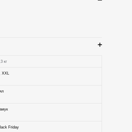
,3 кг
,
XXL
ял
амук
lack Friday