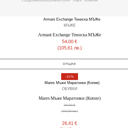
MESSENGER
WHATSAPP
VIBER
КОПИРАЙ
СПОДЕЛИ
МЪЖЕ
Armani Exchange Тениска МЪЖe
54,00
€
(105,61 лв.)
ОПЦИИ
-32%
OБУВКИ
Mares Мъже Маратонки (Копие)
39,00
€
(76,28 лв.)
26,41
€