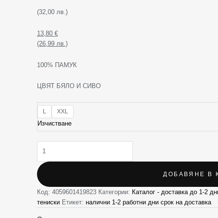
(32,00 лв.)
13,80
€
(26,99 лв.)
100% ПАМУК
ЦВЯТ БЯЛО И СИВО
L
XXL
Изчистване
ДОБАВЯНЕ В 
Код:
4059601419823
Категории:
Каталог - доставка до 1-2 дн
тениски
Етикет:
налични 1-2 работни дни срок на доставка