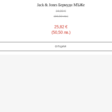
Jack & Jones Бермуди МЪЖe
34,00
€
(66,50 лв.)
25,82
€
(50,50 лв.)
ОПЦИИ