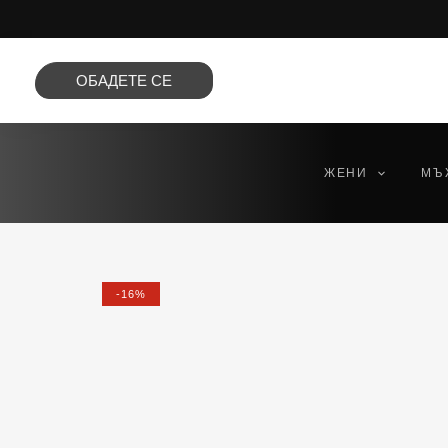
Преминете
към
съдържанието
ОБАДЕТЕ СЕ
ЖЕНИ
МЪ
-16%