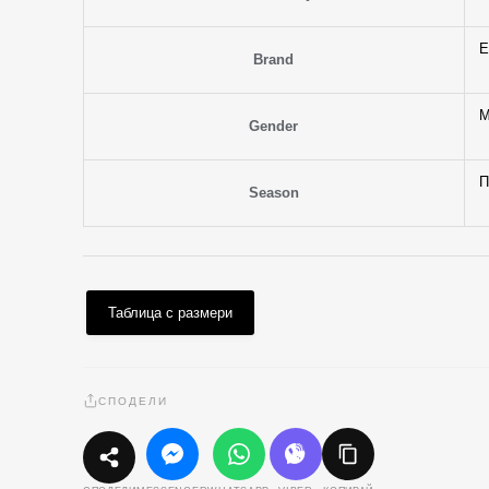
E
Brand
М
Gender
П
Season
Таблица с размери
СПОДЕЛИ