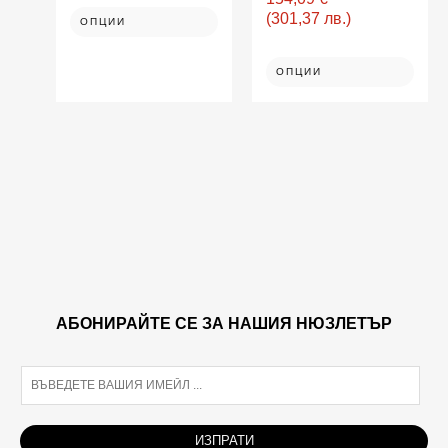
chosen
(301,37 лв.)
ОПЦИИ
on
the
product
ОПЦИИ
page
АБОНИРАЙТЕ СЕ ЗА НАШИЯ НЮЗЛЕТЪР
E
m
a
i
ИЗПРАТИ