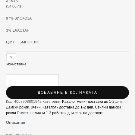
27,61
€
(54,00 лв.)
97% ВИСКОЗА
3% ЕЛАСТАН
ЦВЯТ ТЪМНО СИН
M
Изчистване
ДОБАВЯНЕ В КОЛИЧКАТА
Код:
4058908801942
Категории:
Kаталог жени- доставка до 1-2 дни
,
Дамски рокли
,
Жени
,
Каталог - доставка до 1-2 дни
,
Стилни дамски
рокли
Етикет:
налични 1-2 работни дни срок на доставка
Описание