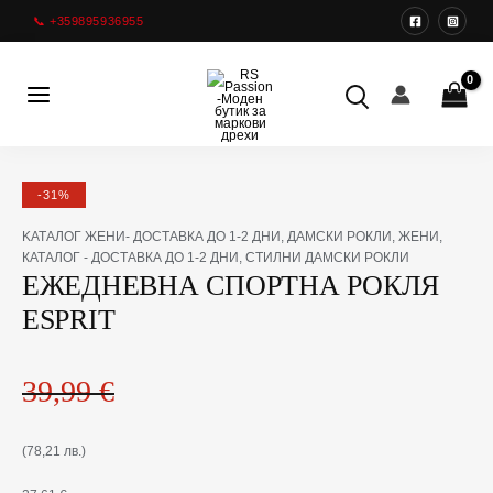
Преминете
📞 +359895936955
към
съдържанието
Main
Menu
-31%
Original
Текущата
количество
KАТАЛОГ ЖЕНИ- ДОСТАВКА ДО 1-2 ДНИ
,
ДАМСКИ РОКЛИ
,
ЖЕНИ
,
price
цена
за
КАТАЛОГ - ДОСТАВКА ДО 1-2 ДНИ
,
СТИЛНИ ДАМСКИ РОКЛИ
was:
е:
ЕЖЕДНЕВНА
ЕЖЕДНЕВНА СПОРТНА РОКЛЯ
39,99 €(78,21
27,61 €(54,00
СПОРТНА
ESPRIT
лв.).
лв.).
РОКЛЯ
ESPRIT
39,99
€
(78,21 лв.)