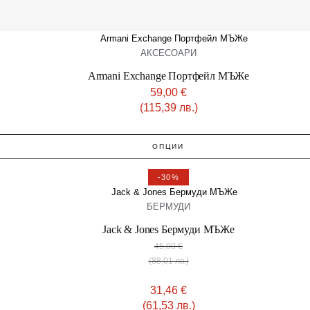
АКСЕСОАРИ
Armani Exchange Портфейл МЪЖe
59,00
€
(115,39 лв.)
ОПЦИИ
-30%
БЕРМУДИ
Jack & Jones Бермуди МЪЖe
45,00
€
(88,01 лв.)
31,46
€
(61,53 лв.)