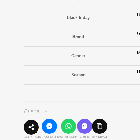
B
black friday
G
Brand
М
Gender
П
Season
СПОДЕЛИ
MESSENGER
WHATSAPP
VIBER
КОПИРАЙ
СПОДЕЛИ