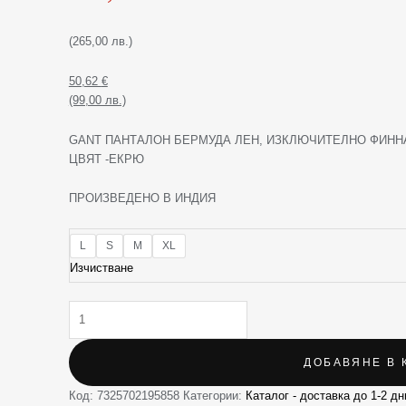
(265,00 лв.)
50,62
€
(99,00 лв.)
GANT ПАНТАЛОН БЕРМУДА ЛЕН, ИЗКЛЮЧИТЕЛНО ФИННА
ЦВЯТ -ЕКРЮ
ПРОИЗВЕДЕНО В ИНДИЯ
L
S
M
XL
Изчистване
ДОБАВЯНЕ В 
Код:
7325702195858
Категории:
Каталог - доставка до 1-2 дн