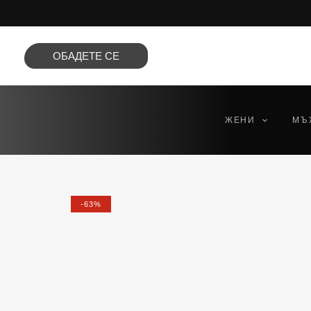
Преминете
към
съдържанието
ОБАДЕТЕ СЕ
ЖЕНИ
МЪ
-63%