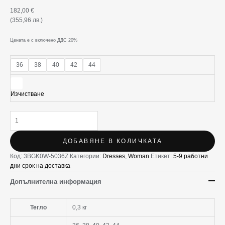
182,00
€
(355,96 лв.)
Цената е с включено ДДС 20%
36
38
40
42
44
Изчистване
ДОБАВЯНЕ В КОЛИЧКАТА
Код:
3BGK0W-5036Z
Категории:
Dresses
,
Woman
Етикет:
5-9 работни
дни срок на доставка
Допълнителна информация
Тегло
0,3 кг