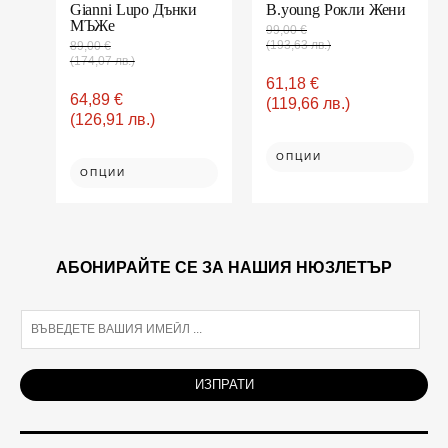
product
product
Gianni Lupo Дънки
B.young Рокли Жени
МЪЖe
page
page
99,00
€
(193,63 лв.)
89,00
€
(174,07 лв.)
61,18
€
64,89
€
(119,66 лв.)
(126,91 лв.)
ОПЦИИ
ОПЦИИ
АБОНИРАЙТЕ СЕ ЗА НАШИЯ НЮЗЛЕТЪР
E
m
a
i
ИЗПРАТИ
l
*