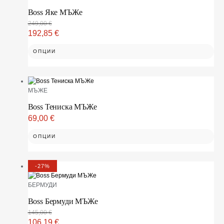
Boss Яке МЪЖe
249,00
€
192,85
€
ОПЦИИ
МЪЖЕ
Boss Тениска МЪЖe
69,00
€
ОПЦИИ
-27%
БЕРМУДИ
Boss Бермуди МЪЖe
145,00
€
106,19
€