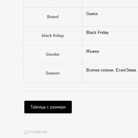
Guess
Brand
Black Friday
black friday
Мъжки
Gender
Всички сезони
,
Есен/Зима
Season
Таблица с размери
СПОДЕЛИ