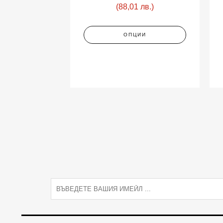
(88,01 лв.)
ОПЦИИ
E
m
a
i