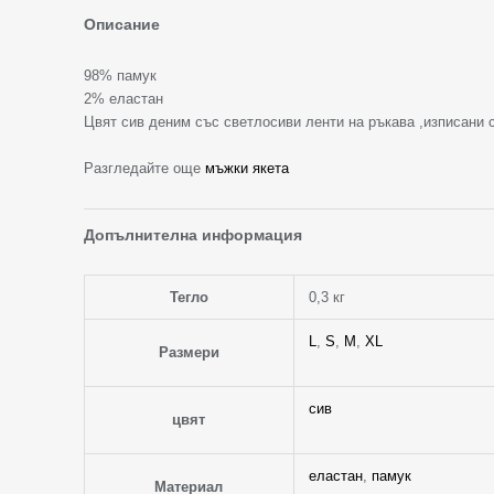
Описание
98% памук
2% еластан
Цвят сив деним със светлосиви ленти на ръкава ,изписани с
Разгледайте още
мъжки якета
Допълнителна информация
Тегло
0,3 кг
L
,
S
,
M
,
XL
Размери
сив
цвят
еластан
,
памук
Материал