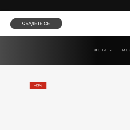
Преминете
към
съдържанието
ОБАДЕТЕ СЕ
ЖЕНИ
МЪ
-43%