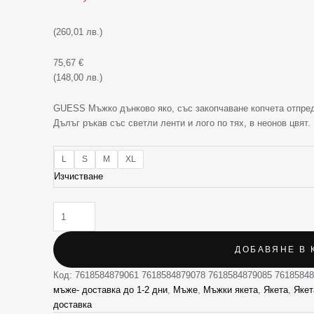
(260,01 лв.)
75,67
€
(148,00 лв.)
GUESS Мъжко дънково яко, със закопчаване копчета отпред
Дълъг ръкав със светли ленти и лого по тях, в неонов цвят.
L
S
M
XL
Изчистване
ДОБАВЯНЕ В 
Код:
7618584879061 7618584879078 7618584879085 7618584
мъже- доставка до 1-2 дни
,
Мъже
,
Мъжки якета
,
Якета
,
Якет
доставка