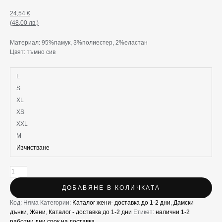
24,54
€
(48,00 лв.)
Материал: 95%памук, 3%полиестер, 2%еластан
Цвят: тъмно сив
L
S
XL
XS
XXL
М
Изчистване
ДОБАВЯНЕ В КОЛИЧКАТА
Код:
Няма
Категории:
Kаталог жени- доставка до 1-2 дни
,
Дамски
дънки
,
Жени
,
Каталог - доставка до 1-2 дни
Етикет:
налични 1-2
работни дни срок на доставка