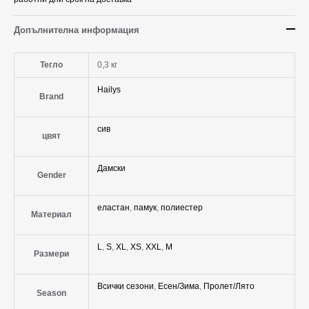
Допълнителна информация
Тегло
0,3 кг
Hailys
Brand
сив
цвят
Дамски
Gender
еластан
,
памук
,
полиестер
Материал
L
,
S
,
XL
,
XS
,
XXL
,
М
Размери
Всички сезони
,
Есен/Зима
,
Пролет/Лято
Season