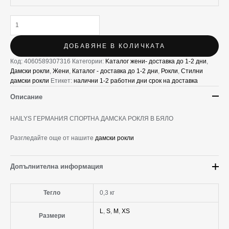
ДОБАВЯНЕ В КОЛИЧКАТА
Код:
4060589307316
Категории:
Kаталог жени- доставка до 1-2 дни
,
Дамски рокли
,
Жени
,
Каталог - доставка до 1-2 дни
,
Рокли
,
Стилни
дамски рокли
Етикет:
налични 1-2 работни дни срок на доставка
Описание
HAILYS ГЕРМАНИЯ СПОРТНА ДАМСКА РОКЛЯ В БЯЛО
Разгледайте още от нашите
дамски рокли
Допълнителна информация
Тегло
0,3 кг
L
,
S
,
M
,
XS
Размери