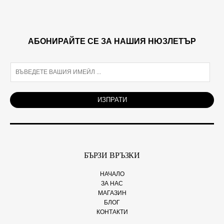
АБОНИРАЙТЕ СЕ ЗА НАШИЯ НЮЗЛЕТЪР
E
m
a
i
ИЗПРАТИ
l
*
БЪРЗИ ВРЪЗКИ
НАЧАЛО
ЗА НАС
МАГАЗИН
БЛОГ
КОНТАКТИ