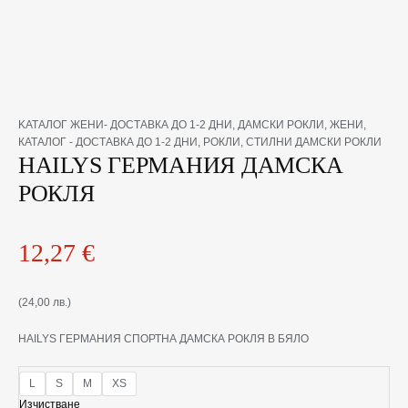
количество
KАТАЛОГ ЖЕНИ- ДОСТАВКА ДО 1-2 ДНИ
,
ДАМСКИ РОКЛИ
,
ЖЕНИ
,
за
КАТАЛОГ - ДОСТАВКА ДО 1-2 ДНИ
,
РОКЛИ
,
СТИЛНИ ДАМСКИ РОКЛИ
HAILYS
HAILYS ГЕРМАНИЯ ДАМСКА
ГЕРМАНИЯ
РОКЛЯ
ДАМСКА
РОКЛЯ
12,27
€
(24,00 лв.)
HAILYS ГЕРМАНИЯ СПОРТНА ДАМСКА РОКЛЯ В БЯЛО
L
S
M
XS
Изчистване