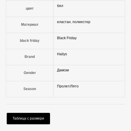
бял
цвят
еластан
,
полиестер
Материал
Black Friday
black friday
Hailys
Brand
Дамски
Gender
Пролет/Лято
Season
Таблица с размери