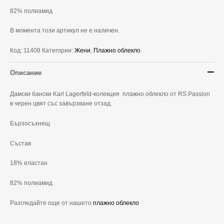
82% полиамид
В момента този артикул не е наличен.
Код:
11408
Категории:
Жени
,
Плажно облекло
Описание
Дамски бански Karl Lagerfeld-колекция плажно облекло от RS Passion
в черен цвят със завързване отзад.
Бързосъхнещ
Състав
18% еластан
82% полиамид
Разгледайте още от нашето
плажно облекло