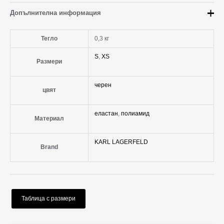
Допълнителна информация
Тегло
0,3 кг
S
,
XS
Размери
черен
цвят
еластан
,
полиамид
Материал
KARL LAGERFELD
Brand
Таблица с размери