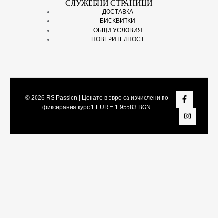
СЛУЖЕБНИ СТРАНИЦИ
ДОСТАВКА
БИСКВИТКИ
ОБЩИ УСЛОВИЯ
ПОВЕРИТЕЛНОСТ
© 2026
RS Passion
| Ценате в евро са изчислени по
фиксирания курс 1 EUR = 1.95583 BGN
Share On:
Facebook
Twitter
LinkedIn
Viber
Telegram