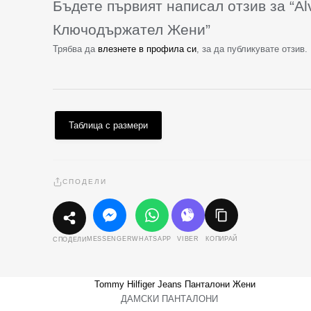
Бъдете първият написал отзив за “Alv
Ключодържател Жени”
Трябва да
влезнете в профила си
, за да публикувате отзив.
Таблица с размери
СПОДЕЛИ
MESSENGER
WHATSAPP
VIBER
КОПИРАЙ
СПОДЕЛИ
ДАМСКИ ПАНТАЛОНИ