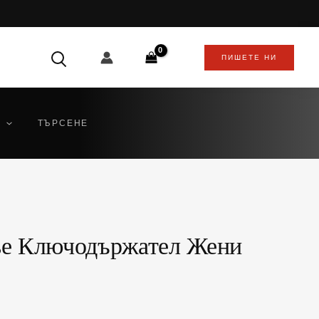
ПИШЕТЕ НИ
ТЪРСЕНЕ
asse Ключодържател Жени