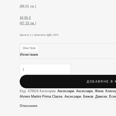
Жени
(88,01 лв.)
44,65
€
(87,33 лв.)
Цената е с включено ДДС 20%
One Size
Изчистване
ДОБАВЯНЕ В 
Код:
478916
Категории:
Аксесоари
,
Аксесоари
,
Жени
,
Ключо
Alviero Martini Prima Classe
,
Аксесоари
,
Бежов
,
Дамски
,
Есе
Описание