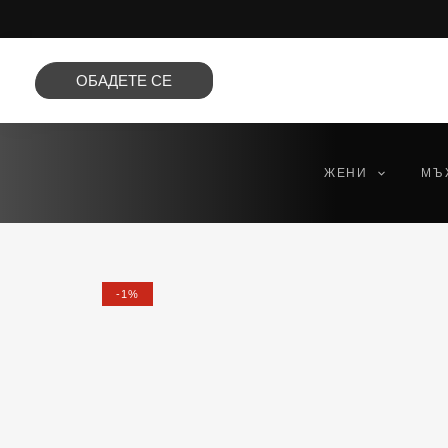
Преминете
към
съдържанието
ОБАДЕТЕ СЕ
ЖЕНИ
МЪ
-1%