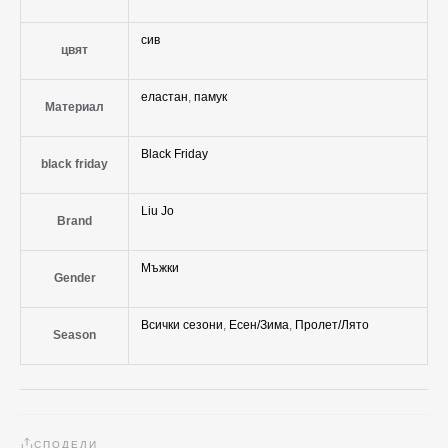
сив
цвят
еластан
,
памук
Материал
Black Friday
black friday
Liu Jo
Brand
Мъжки
Gender
Всички сезони
,
Есен/Зима
,
Пролет/Лято
Season
СПОДЕЛИ