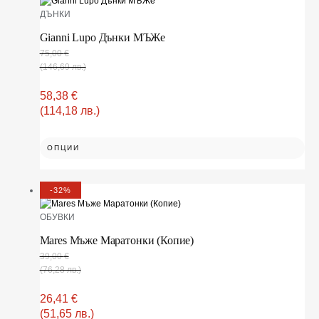
ДЪНКИ
Gianni Lupo Дънки МЪЖe
75,00
€
(146,69 лв.)
58,38
€
(114,18 лв.)
ОПЦИИ
-32%
OБУВКИ
Mares Мъже Маратонки (Копие)
39,00
€
(76,28 лв.)
26,41
€
(51,65 лв.)