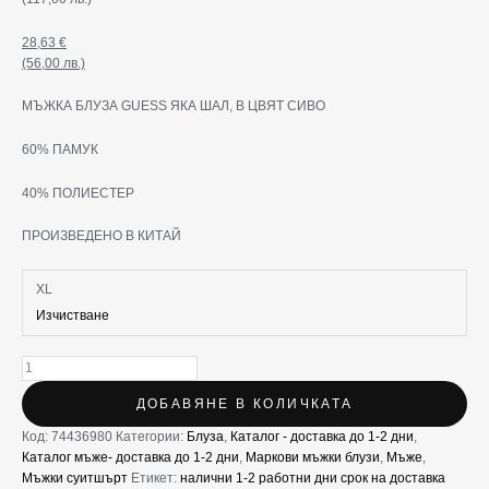
28,63
€
(56,00 лв.)
МЪЖКА БЛУЗА GUESS ЯКА ШАЛ, В ЦВЯТ СИВО
60% ПАМУК
40% ПОЛИЕСТЕР
ПРОИЗВЕДЕНО В КИТАЙ
XL
Изчистване
ДОБАВЯНЕ В КОЛИЧКАТА
Код:
74436980
Категории:
Блуза
,
Каталог - доставка до 1-2 дни
,
Каталог мъже- доставка до 1-2 дни
,
Маркови мъжки блузи
,
Мъже
,
Мъжки суитшърт
Етикет:
налични 1-2 работни дни срок на доставка