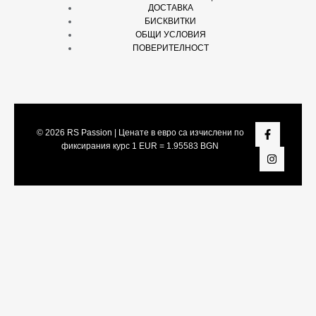
ДОСТАВКА
БИСКВИТКИ
ОБЩИ УСЛОВИЯ
ПОВЕРИТЕЛНОСТ
© 2026
RS Passion
| Ценате в евро са изчислени по
фиксирания курс 1 EUR = 1.95583 BGN
Share On:
Facebook
Twitter
LinkedIn
Viber
Telegram