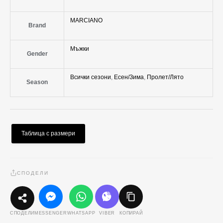
MARCIANO
Brand
Мъжки
Gender
Всички сезони
,
Есен/Зима
,
Пролет/Лято
Season
Таблица с размери
СПОДЕЛИ
MESSENGER
WHATSAPP
VIBER
КОПИРАЙ
СПОДЕЛИ