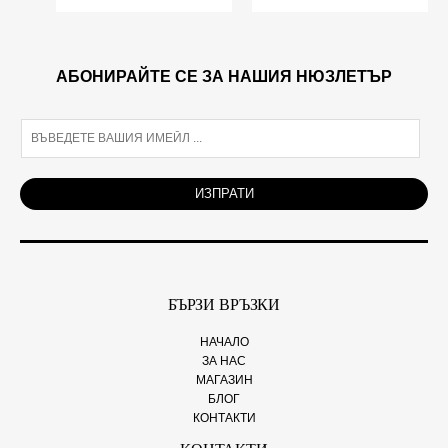
АБОНИРАЙТЕ СЕ ЗА НАШИЯ НЮЗЛЕТЪР
E
m
a
i
ИЗПРАТИ
l
*
БЪРЗИ ВРЪЗКИ
НАЧАЛО
ЗА НАС
МАГАЗИН
БЛОГ
КОНТАКТИ