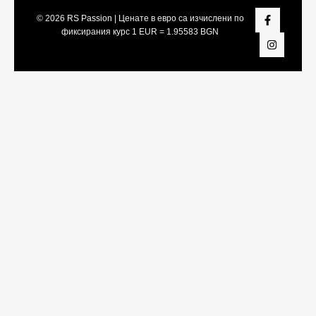
© 2026
RS Passion
| Ценате в евро са изчислени по
фиксирания курс 1 EUR = 1.95583 BGN
Share On:
Facebook
Twitter
LinkedIn
Viber
Telegram
WhatsApp
Snapchat
Pinterest
Tumblr
Vk
Reddit
Xing
Yahoo
Pocket