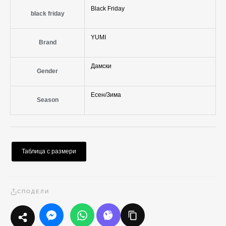
Black Friday
black friday
YUMI
Brand
Дамски
Gender
Есен/Зима
Season
Таблица с размери
СПОДЕЛИ