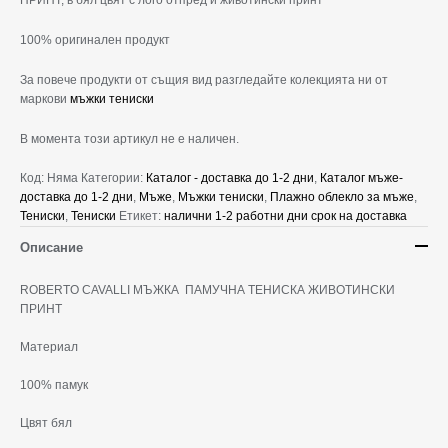
ПРИНТ, в бял цвят с лого отпред и животински принт
100% оригинален продукт
За повече продукти от същия вид разгледайте колекцията ни от
маркови
мъжки тениски
В момента този артикул не е наличен.
Код:
Няма
Категории:
Каталог - доставка до 1-2 дни
,
Каталог мъже-
доставка до 1-2 дни
,
Мъже
,
Мъжки тениски
,
Плажно облекло за мъже
,
Тениски
,
Тениски
Етикет:
налични 1-2 работни дни срок на доставка
Описание
ROBERTO CAVALLI МЪЖКА ПАМУЧНА ТЕНИСКА ЖИВОТИНСКИ
ПРИНТ
Материал
100% памук
Цвят бял