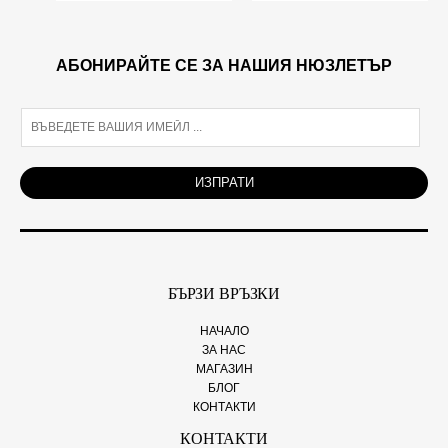
АБОНИРАЙТЕ СЕ ЗА НАШИЯ НЮЗЛЕТЪР
E
m
a
i
ИЗПРАТИ
l
*
БЪРЗИ ВРЪЗКИ
НАЧАЛО
ЗА НАС
МАГАЗИН
БЛОГ
КОНТАКТИ
КОНТАКТИ